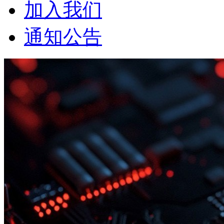
加入我们
通知公告