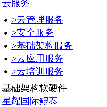
云服务
>云管理服务
>安全服务
>基础架构服务
>云应用服务
>云培训服务
基础架构软硬件
星耀国际鲲泰