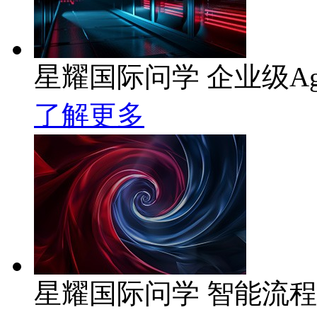
星耀国际问学 企业级Ag
了解更多
星耀国际问学 智能流