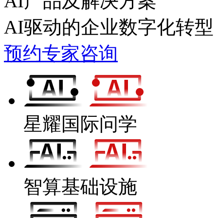
AI产品及解决方案
AI驱动的企业数字化转型
预约专家咨询
星耀国际问学
智算基础设施