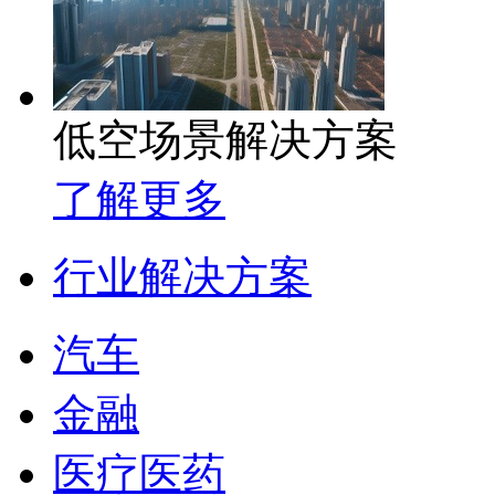
低空场景解决方案
了解更多
行业解决方案
汽车
金融
医疗医药