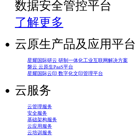
数据安全管控平台
了解更多
云原生产品及应用平台
星耀国际研云 研制一体化工业互联网解决方案
磐云 云原生PaaS平台
星耀国际云印 数字化文印管理平台
云服务
云管理服务
安全服务
基础架构服务
云应用服务
云培训服务