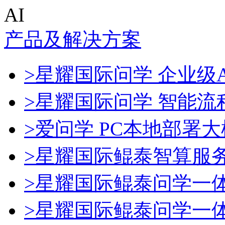
AI
产品及解决方案
>星耀国际问学 企业级A
>星耀国际问学 智能流
>爱问学 PC本地部署
>星耀国际鲲泰智算服
>星耀国际鲲泰问学一
>星耀国际鲲泰问学一体机