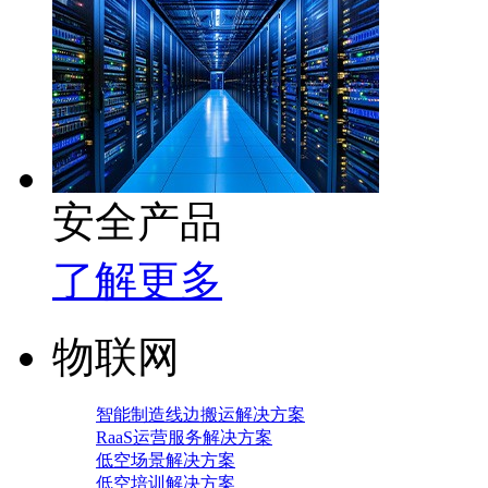
安全产品
了解更多
物联网
智能制造线边搬运解决方案
RaaS运营服务解决方案
低空场景解决方案
低空培训解决方案